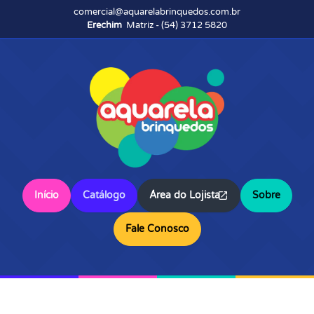
comercial@aquarelabrinquedos.com.br
Erechim
Matriz - (54) 3712 5820
Início
Catálogo
Área do Lojista
Sobre
Fale Conosco