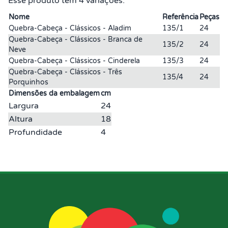
Esse produto tem 4 variações:
Nome
Referência
Peças
Quebra-Cabeça - Clássicos - Aladim
135/1
24
Quebra-Cabeça - Clássicos - Branca de
135/2
24
Neve
Quebra-Cabeça - Clássicos - Cinderela
135/3
24
Quebra-Cabeça - Clássicos - Três
135/4
24
Porquinhos
Dimensões da embalagem
cm
Largura
24
Altura
18
Profundidade
4