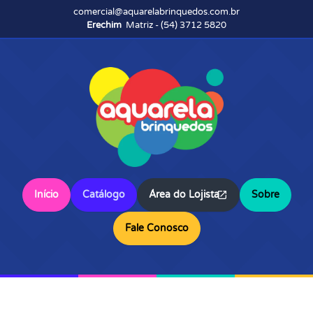
comercial@aquarelabrinquedos.com.br
Erechim
Matriz - (54) 3712 5820
Início
Catálogo
Área do Lojista
Sobre
Fale Conosco