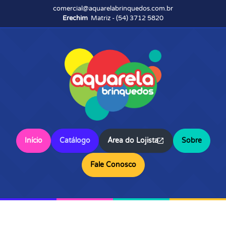
comercial@aquarelabrinquedos.com.br
Erechim
Matriz - (54) 3712 5820
Início
Catálogo
Área do Lojista
Sobre
Fale Conosco