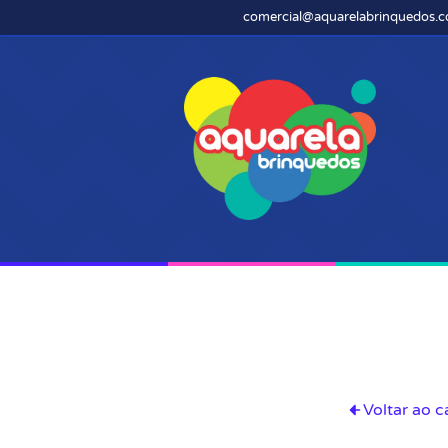
comercial@aquarelabrinquedos.c
Voltar ao c