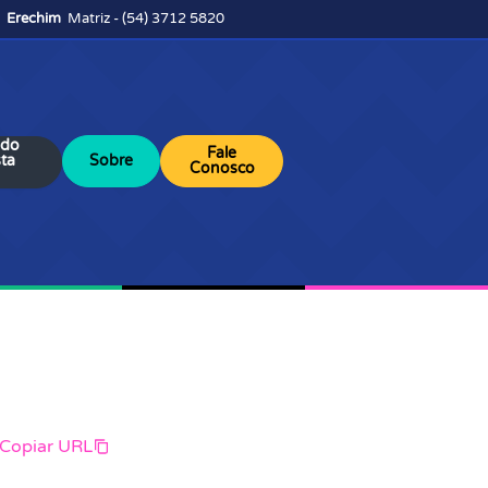
Erechim
Matriz - (54) 3712 5820
 do
Fale
sta
Sobre
Conosco
Copiar URL