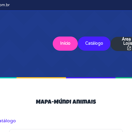
om.br
Área
Início
Catálogo
Loji
Mapa-Múndi Animais
atálogo