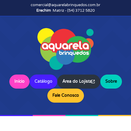
comercial@aquarelabrinquedos.com.br
Erechim
Matriz - (54) 3712 5820
Início
Catálogo
Área do Lojista
Sobre
Fale Conosco