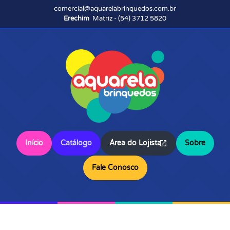
comercial@aquarelabrinquedos.com.br
Erechim
Matriz - (54) 3712 5820
Início
Catálogo
Área do Lojista
Sobre
Fale Conosco