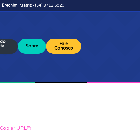
Erechim
Matriz - (54) 3712 5820
 do
Fale
sta
Sobre
Conosco
Copiar URL