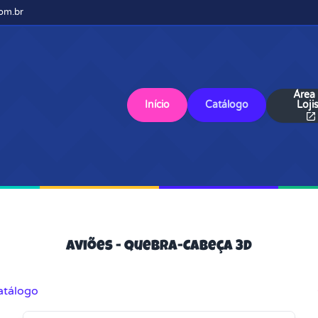
om.br
Área
Início
Catálogo
Loji
Aviões - Quebra-Cabeça 3D
atálogo