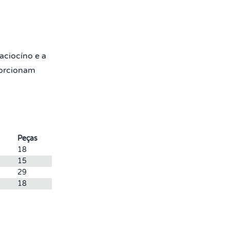
aciocíno e a
porcionam
Peças
18
15
29
18