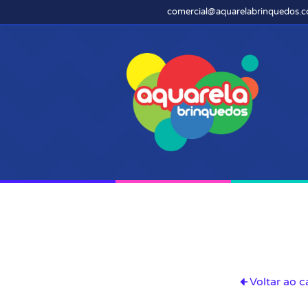
comercial@aquarelabrinquedos.c
Voltar ao c