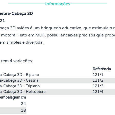
Informações
ebra-Cabeça 3D
21
eça 3D aviões é um brinquedo educativo, que estimula o r
motora. Feito em MDF, possui encaixes precisos que pro
 simples e divertida.
 tem 4 variações:
Referência
ra-Cabeça 3D - Biplano
121/1
ra-Cabeça 3D - Cessna
121/2
a-Cabeça 3D - Triplano
121/3
a-Cabeça 3D - Helicóptero
121/4
 embalagem
cm
24
18