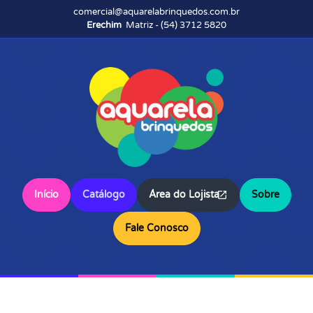
comercial@aquarelabrinquedos.com.br
Erechim
Matriz - (54) 3712 5820
Início
Catálogo
Área do Lojista
Sobre
Fale Conosco