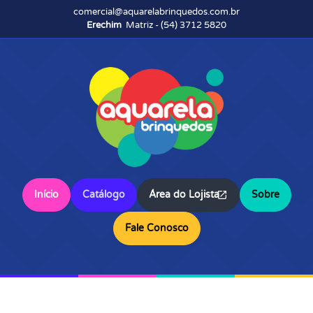
comercial@aquarelabrinquedos.com.br
Erechim
Matriz - (54) 3712 5820
Início
Catálogo
Área do Lojista
Sobre
Fale Conosco